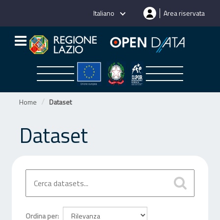
Salta
Italiano
Area riservata
al
contenuto
Home
Dataset
Dataset
Ordina per