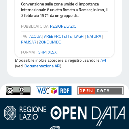
Convenzione sulle zone umide di importanza
internazionale è un atto firmato a Ramsar, in Iran, il
2 febbraio 1971 da un gruppo di...
PUBBLICATO DA:
REGIONE LAZIO
TAG:
ACQUA
|
AREE PROTETTE
|
LAGHI
|
NATURA
|
RAMSAR
|
ZONE UMIDE
|
FORMATI:
SHP
|
XLSX
|
E' possibile inoltre accedere al registro usando le
API
(vedi
Documentazione API
).