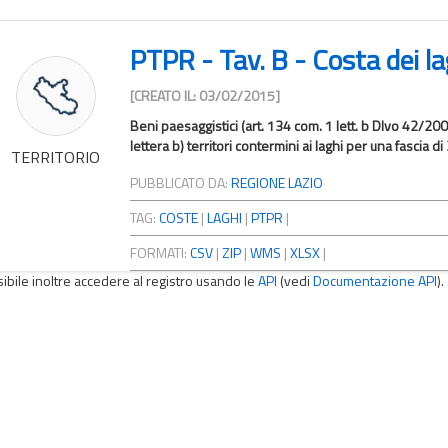
PTPR - Tav. B - Costa dei la
[CREATO IL: 03/02/2015]
Beni paesaggistici (art. 134 com. 1 lett. b Dlvo 42/200
lettera b) territori contermini ai laghi per una fascia di
TERRITORIO
PUBBLICATO DA:
REGIONE LAZIO
TAG:
COSTE
|
LAGHI
|
PTPR
|
FORMATI:
CSV
|
ZIP
|
WMS
|
XLSX
|
sibile inoltre accedere al registro usando le
API
(vedi
Documentazione API
).