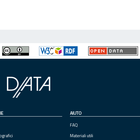
IE
AIUTO
FAQ
ografici
Materiali utili