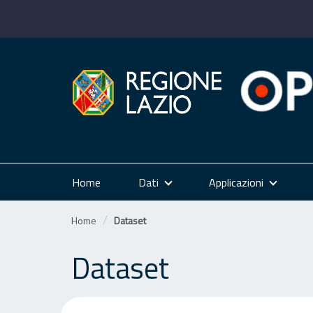
Salta
al
contenuto
Home
Dati
Applicazioni
Home
Dataset
Dataset