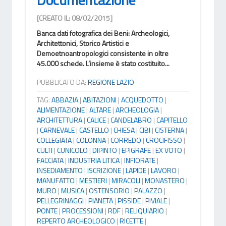
[CREATO IL: 08/02/2015]
Banca dati fotografica dei Beni: Archeologici,
Architettonici, Storico Artistici e
Demoetnoantropologici consistente in oltre
45.000 schede. L’insieme è stato costituito...
PUBBLICATO DA:
REGIONE LAZIO
TAG:
ABBAZIA
|
ABITAZIONI
|
ACQUEDOTTO
|
ALIMENTAZIONE
|
ALTARE
|
ARCHEOLOGIA
|
ARCHITETTURA
|
CALICE
|
CANDELABRO
|
CAPITELLO
|
CARNEVALE
|
CASTELLO
|
CHIESA
|
CIBI
|
CISTERNA
|
COLLEGIATA
|
COLONNA
|
CORREDO
|
CROCIFISSO
|
CULTI
|
CUNICOLO
|
DIPINTO
|
EPIGRAFE
|
EX VOTO
|
FACCIATA
|
INDUSTRIA LITICA
|
INFIORATE
|
INSEDIAMENTO
|
ISCRIZIONE
|
LAPIDE
|
LAVORO
|
MANUFATTO
|
MESTIERI
|
MIRACOLI
|
MONASTERO
|
MURO
|
MUSICA
|
OSTENSORIO
|
PALAZZO
|
PELLEGRINAGGI
|
PIANETA
|
PISSIDE
|
PIVIALE
|
PONTE
|
PROCESSIONI
|
RDF
|
RELIQUIARIO
|
REPERTO ARCHEOLOGICO
|
RICETTE
|