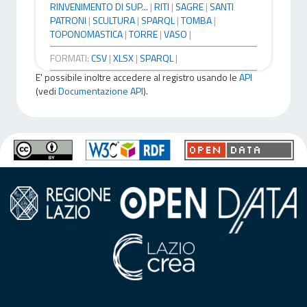
RINVENIMENTO DI SUP...
|
RITI
|
SAGRE
|
SANTI
PATRONI
|
SCULTURA
|
SPARQL
|
TOMBA
|
TOPONOMASTICA
|
TORRE
|
VASO
|
FORMATI:
CSV
|
XLSX
|
SPARQL
|
E' possibile inoltre accedere al registro usando le
API
(vedi
Documentazione API
).