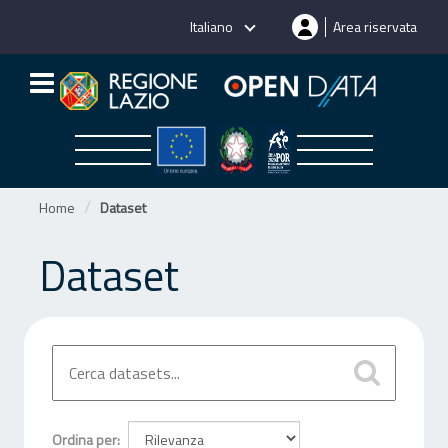
Salta
Italiano
Area riservata
al
contenuto
Home
Dataset
Dataset
Ordina per