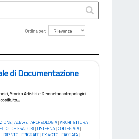
Ordina per
ale di Documentazione
tonici, Storico Artistici e Demoetnoantropologici
ostituito...
ZIONE
|
ALTARE
|
ARCHEOLOGIA
|
ARCHITETTURA
|
ELLO
|
CHIESA
|
CIBI
|
CISTERNA
|
COLLEGIATA
|
O
|
DIPINTO
|
EPIGRAFE
|
EX VOTO
|
FACCIATA
|