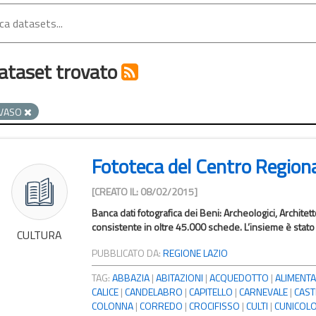
ataset trovato
VASO
Fototeca del Centro Region
[CREATO IL: 08/02/2015]
Banca dati fotografica dei Beni: Archeologici, Architet
consistente in oltre 45.000 schede. L’insieme è stato c
CULTURA
PUBBLICATO DA:
REGIONE LAZIO
TAG:
ABBAZIA
|
ABITAZIONI
|
ACQUEDOTTO
|
ALIMENTA
CALICE
|
CANDELABRO
|
CAPITELLO
|
CARNEVALE
|
CAST
COLONNA
|
CORREDO
|
CROCIFISSO
|
CULTI
|
CUNICOL