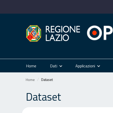
Salta
al
contenuto
Home
Dati
Applicazioni
Home
Dataset
Dataset