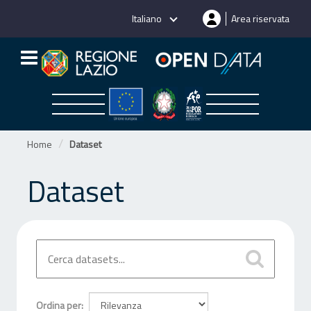
Salta
Italiano
Area riservata
al
contenuto
Home
Dataset
Dataset
Ordina per