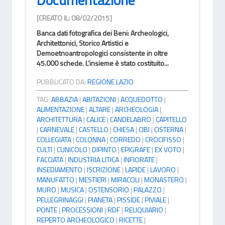
[CREATO IL: 08/02/2015]
Banca dati fotografica dei Beni: Archeologici,
Architettonici, Storico Artistici e
Demoetnoantropologici consistente in oltre
45.000 schede. L’insieme è stato costituito...
PUBBLICATO DA:
REGIONE LAZIO
TAG:
ABBAZIA
|
ABITAZIONI
|
ACQUEDOTTO
|
ALIMENTAZIONE
|
ALTARE
|
ARCHEOLOGIA
|
ARCHITETTURA
|
CALICE
|
CANDELABRO
|
CAPITELLO
|
CARNEVALE
|
CASTELLO
|
CHIESA
|
CIBI
|
CISTERNA
|
COLLEGIATA
|
COLONNA
|
CORREDO
|
CROCIFISSO
|
CULTI
|
CUNICOLO
|
DIPINTO
|
EPIGRAFE
|
EX VOTO
|
FACCIATA
|
INDUSTRIA LITICA
|
INFIORATE
|
INSEDIAMENTO
|
ISCRIZIONE
|
LAPIDE
|
LAVORO
|
MANUFATTO
|
MESTIERI
|
MIRACOLI
|
MONASTERO
|
MURO
|
MUSICA
|
OSTENSORIO
|
PALAZZO
|
PELLEGRINAGGI
|
PIANETA
|
PISSIDE
|
PIVIALE
|
PONTE
|
PROCESSIONI
|
RDF
|
RELIQUIARIO
|
REPERTO ARCHEOLOGICO
|
RICETTE
|