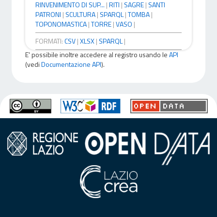
RINVENIMENTO DI SUP...
|
RITI
|
SAGRE
|
SANTI
PATRONI
|
SCULTURA
|
SPARQL
|
TOMBA
|
TOPONOMASTICA
|
TORRE
|
VASO
|
FORMATI:
CSV
|
XLSX
|
SPARQL
|
E' possibile inoltre accedere al registro usando le
API
(vedi
Documentazione API
).