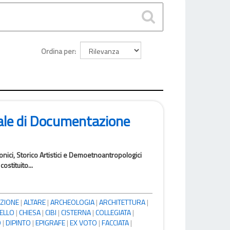
Ordina per
ale di Documentazione
tonici, Storico Artistici e Demoetnoantropologici
ostituito...
ZIONE
|
ALTARE
|
ARCHEOLOGIA
|
ARCHITETTURA
|
ELLO
|
CHIESA
|
CIBI
|
CISTERNA
|
COLLEGIATA
|
O
|
DIPINTO
|
EPIGRAFE
|
EX VOTO
|
FACCIATA
|