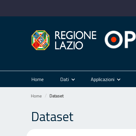
Salta
al
contenuto
Home
Dati
Applicazioni
Home
Dataset
Dataset