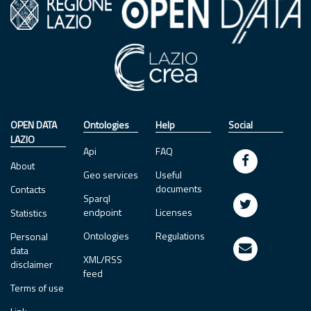
OPEN DATA
Ontologies
Help
Social
LAZIO
Api
FAQ
About
Geo services
Useful
documents
Contacts
Sparql
endpoint
Licenses
Statistics
Ontologies
Regulations
Personal
data
XML/RSS
disclaimer
feed
Terms of use