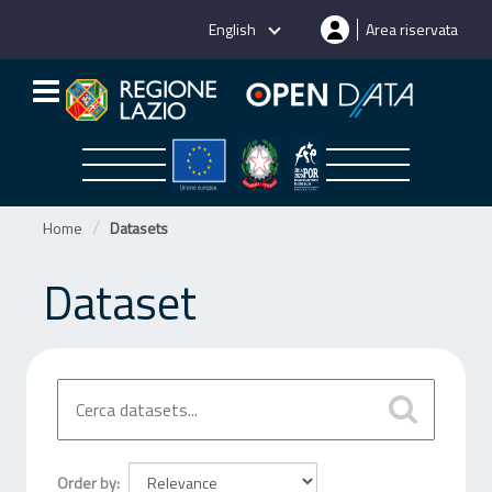
Skip
English
Area riservata
to
content
Home
Datasets
Dataset
Order by