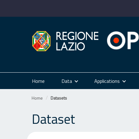
Skip
to
content
Home
Data
Applications
Home
Datasets
Dataset