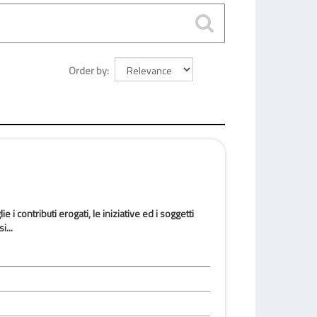
Order by
e i contributi erogati, le iniziative ed i soggetti
i...