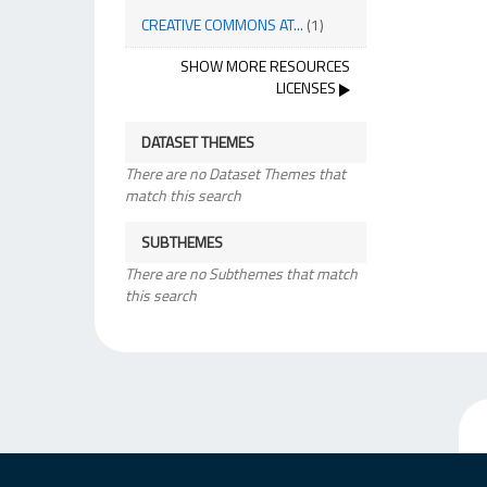
CREATIVE COMMONS AT...
(1)
SHOW MORE RESOURCES
LICENSES
DATASET THEMES
There are no Dataset Themes that
match this search
SUBTHEMES
There are no Subthemes that match
this search