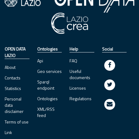
OPEN DATA
Ontologies
Help
Social
LAZIO
Api
FAQ
About
Geo services
Useful
documents
Contacts
Sparql
endpoint
Licenses
Statistics
Ontologies
Regulations
Personal
data
XML/RSS
disclaimer
feed
Terms of use
Link