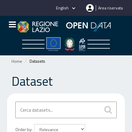
Skip
English
Area riservata
to
content
Home
Datasets
Dataset
Order by