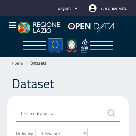
Skip
English
Area riservata
to
content
Home
Datasets
Dataset
Order by