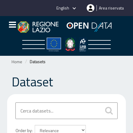
Skip
English
Area riservata
to
content
Home
Datasets
Dataset
Order by