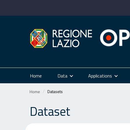
Skip
to
content
Home
Data
Applications
Home
Datasets
Dataset