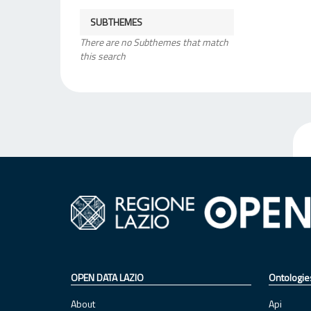
SUBTHEMES
There are no Subthemes that match
this search
OPEN DATA LAZIO
Ontologie
About
Api