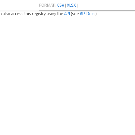
FORMATI:
CSV
|
XLSX
|
n also access this registry using the
API
(see
API Docs
).