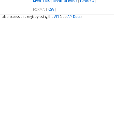
MARITTIMO
|
MARE
|
SPIAGGE
|
TURISMO
|
FORMATI:
CSV
|
n also access this registry using the
API
(see
API Docs
).