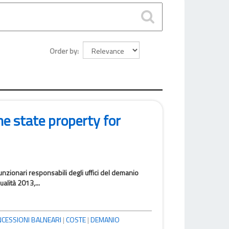
Order by
me state property for
i funzionari responsabili degli uffici del demanio
alità 2013,...
CESSIONI BALNEARI
|
COSTE
|
DEMANIO