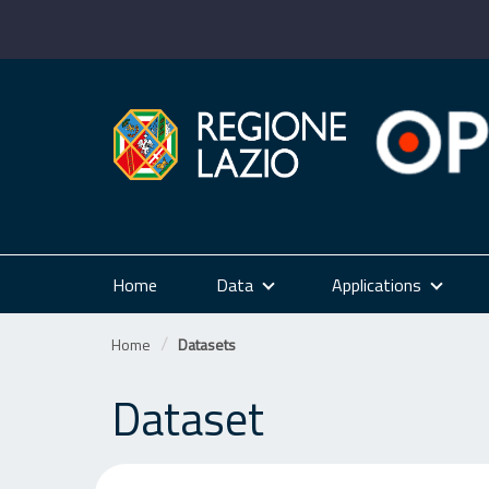
Skip
to
content
Home
Data
Applications
Home
Datasets
Dataset