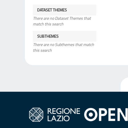
DATASET THEMES
There are no Dataset Themes that
match this search
SUBTHEMES
There are no Subthemes that match
this search