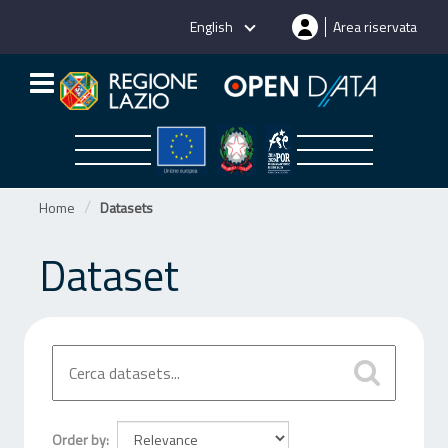
Skip
English
Area riservata
to
content
Home
Datasets
Dataset
Order by