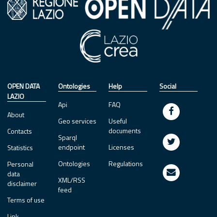
OPEN DATA
Ontologies
Help
Social
LAZIO
Api
FAQ
About
Geo services
Useful
documents
Contacts
Sparql
endpoint
Licenses
Statistics
Ontologies
Regulations
Personal
data
XML/RSS
disclaimer
feed
Terms of use
Link