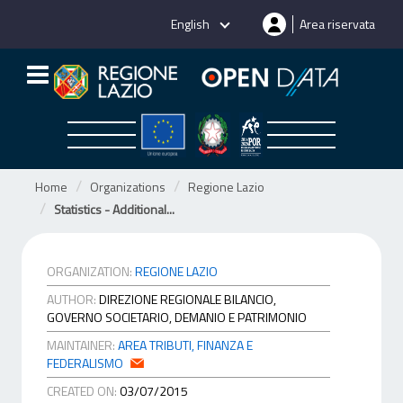
Skip
English
Area riservata
to
content
Home
Organizations
Regione Lazio
Statistics - Additional...
ORGANIZATION:
REGIONE LAZIO
AUTHOR:
DIREZIONE REGIONALE BILANCIO,
GOVERNO SOCIETARIO, DEMANIO E PATRIMONIO
MAINTAINER:
AREA TRIBUTI, FINANZA E
FEDERALISMO
CREATED ON:
03/07/2015