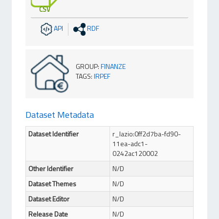
CSV
API
RDF
GROUP
:
FINANZE
TAGS
:
IRPEF
Dataset Metadata
Dataset Identifier
r_lazio:0ff2d7ba-fd90-
11ea-adc1-
0242ac120002
Other Identifier
N/D
Dataset Themes
N/D
Dataset Editor
N/D
Release Date
N/D