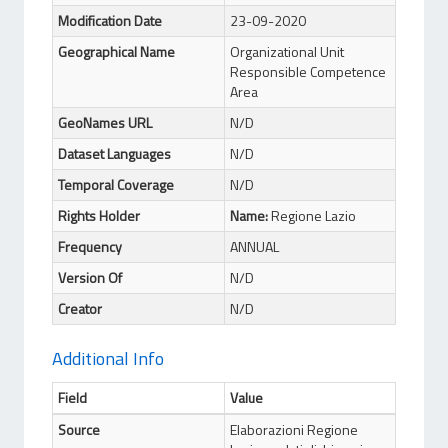
Modification Date
23-09-2020
Geographical Name
Organizational Unit
Responsible Competence
Area
GeoNames URL
N/D
Dataset Languages
N/D
Temporal Coverage
N/D
Rights Holder
Name:
Regione Lazio
Frequency
ANNUAL
Version Of
N/D
Creator
N/D
Additional Info
Field
Value
Source
Elaborazioni Regione