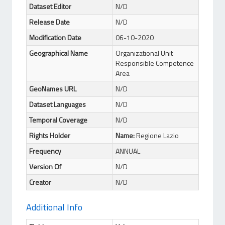
Dataset Editor
N/D
Release Date
N/D
Modification Date
06-10-2020
Geographical Name
Organizational Unit
Responsible Competence
Area
GeoNames URL
N/D
Dataset Languages
N/D
Temporal Coverage
N/D
Rights Holder
Name:
Regione Lazio
Frequency
ANNUAL
Version Of
N/D
Creator
N/D
Additional Info