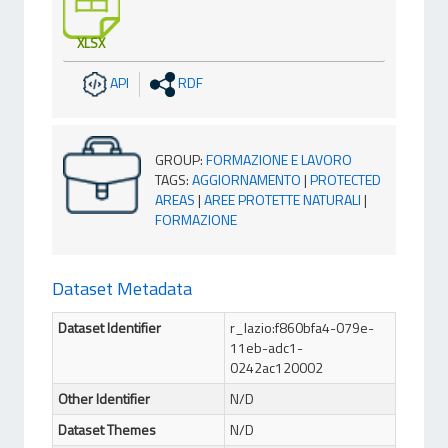
XLSX
API
RDF
GROUP
:
FORMAZIONE E LAVORO
TAGS
:
AGGIORNAMENTO
|
PROTECTED
AREAS
|
AREE PROTETTE NATURALI
|
FORMAZIONE
Dataset Metadata
Dataset Identifier
r_lazio:f860bfa4-079e-
11eb-adc1-
0242ac120002
Other Identifier
N/D
Dataset Themes
N/D