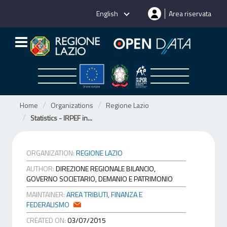
Skip
English
Area riservata
to
content
Home
Organizations
Regione Lazio
Statistics - IRPEF in...
ORGANIZATION:
REGIONE LAZIO
AUTHOR:
DIREZIONE REGIONALE BILANCIO,
GOVERNO SOCIETARIO, DEMANIO E PATRIMONIO
MAINTAINER:
AREA TRIBUTI, FINANZA E
FEDERALISMO
CREATED ON:
03/07/2015