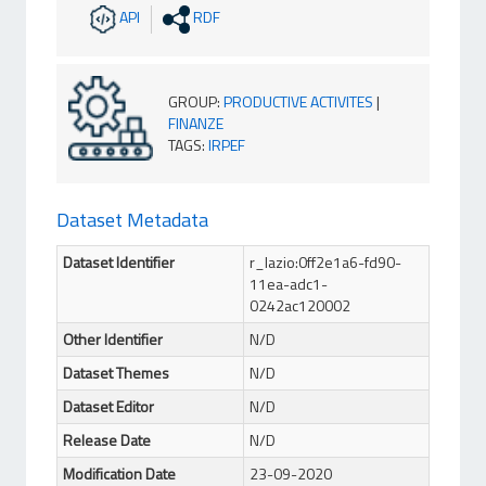
API
RDF
GROUP
:
PRODUCTIVE ACTIVITES
|
FINANZE
TAGS
:
IRPEF
Dataset Metadata
Dataset Identifier
r_lazio:0ff2e1a6-fd90-
11ea-adc1-
0242ac120002
Other Identifier
N/D
Dataset Themes
N/D
Dataset Editor
N/D
Release Date
N/D
Modification Date
23-09-2020