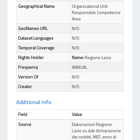
Geographical Name
Organizational Unit
Responsible Competence
Area
GeoNames URL
N/D
Dataset Languages
N/D
Temporal Coverage
N/D
Rights Holder
Name:
Regione Lazio
Frequency
ANNUAL
Version Of
N/D
Creator
N/D
Additional Info
Field
Value
Source
Elaborazioni Regione
Lazio su dati dichiarazione
dei redditi, MEF, anno di