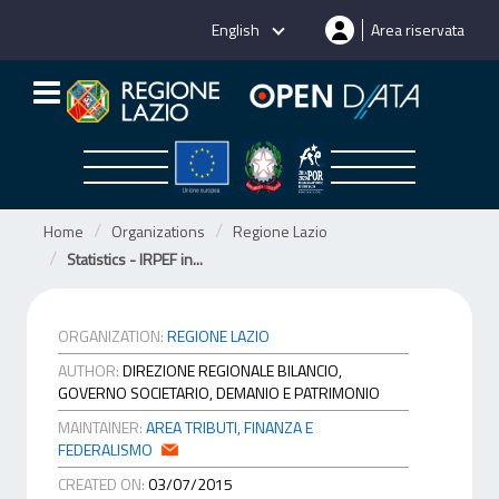
Skip
English
Area riservata
to
content
Home
Organizations
Regione Lazio
Statistics - IRPEF in...
ORGANIZATION:
REGIONE LAZIO
AUTHOR:
DIREZIONE REGIONALE BILANCIO,
GOVERNO SOCIETARIO, DEMANIO E PATRIMONIO
MAINTAINER:
AREA TRIBUTI, FINANZA E
FEDERALISMO
CREATED ON:
03/07/2015