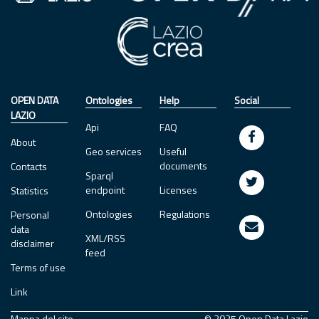
OPEN DATA
Ontologies
Help
Social
LAZIO
Api
FAQ
About
Geo services
Useful
documents
Contacts
Sparql
endpoint
Licenses
Statistics
Ontologies
Regulations
Personal
data
XML/RSS
disclaimer
feed
Terms of use
Link
Mappa del sito
© 2025 Open Data Lazio