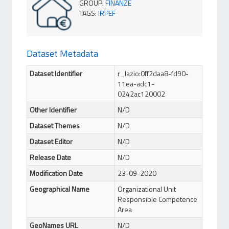
GROUP
:
FINANZE
TAGS
:
IRPEF
Dataset Metadata
Dataset Identifier
r_lazio:0ff2daa8-fd90-
11ea-adc1-
0242ac120002
Other Identifier
N/D
Dataset Themes
N/D
Dataset Editor
N/D
Release Date
N/D
Modification Date
23-09-2020
Geographical Name
Organizational Unit
Responsible Competence
Area
GeoNames URL
N/D