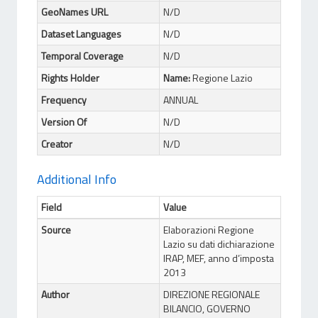
GeoNames URL
N/D
Dataset Languages
N/D
Temporal Coverage
N/D
Rights Holder
Name:
Regione Lazio
Frequency
ANNUAL
Version Of
N/D
Creator
N/D
Additional Info
Field
Value
Source
Elaborazioni Regione
Lazio su dati dichiarazione
IRAP, MEF, anno d’imposta
2013
Author
DIREZIONE REGIONALE
BILANCIO, GOVERNO