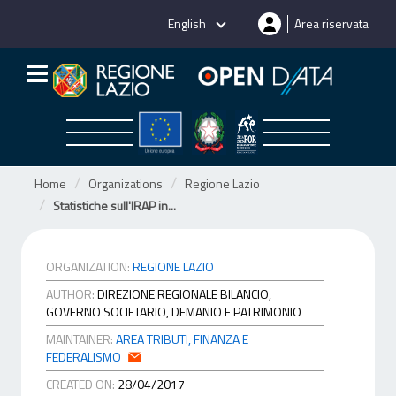
Skip
English
Area riservata
to
content
Home
Organizations
Regione Lazio
Statistiche sull'IRAP in...
ORGANIZATION:
REGIONE LAZIO
AUTHOR:
DIREZIONE REGIONALE BILANCIO,
GOVERNO SOCIETARIO, DEMANIO E PATRIMONIO
MAINTAINER:
AREA TRIBUTI, FINANZA E
FEDERALISMO
CREATED ON:
28/04/2017