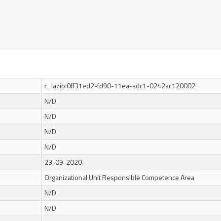
r_lazio:0ff31ed2-fd90-11ea-adc1-0242ac120002
N/D
N/D
N/D
N/D
23-09-2020
Organizational Unit Responsible Competence Area
N/D
N/D