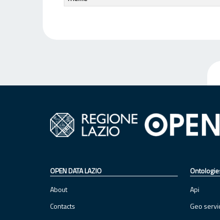
OPEN DATA LAZIO
Ontologie
About
Api
Contacts
Geo servi