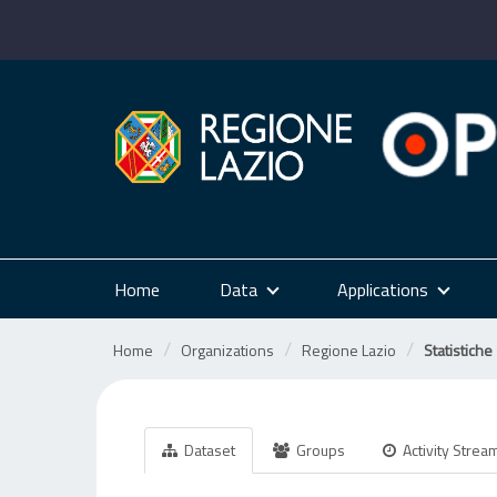
Skip
to
content
Home
Data
Applications
Home
Organizations
Regione Lazio
Statistiche
Dataset
Groups
Activity Strea