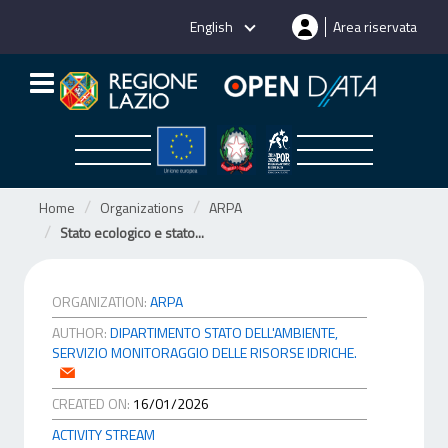
Skip
English
Area riservata
to
content
Home
Organizations
ARPA
Stato ecologico e stato...
ORGANIZATION:
ARPA
AUTHOR:
DIPARTIMENTO STATO DELL'AMBIENTE,
SERVIZIO MONITORAGGIO DELLE RISORSE IDRICHE.
CREATED ON:
16/01/2026
ACTIVITY STREAM