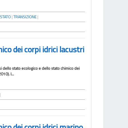
STATO
|
TRANSIZIONE
|
co dei corpi idrici lacustri
ssi dello stato ecologico e dello stato chimico dei
10). I...
|
ico dei corpi idrici marino