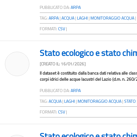
PUBBLICATO DA:
ARPA
TAG:
ARPA
|
ACQUA
|
LAGHI
|
MONITORAGGIO ACQUA
|
FORMATI:
CSV
|
Stato ecologico e stato chimi
[CREATO IL: 16/01/2026]
Il dataset è costituito dalla banca dati relativa alle cla
corpi idrici delle acque lacustri del Lazio (d.m. n. 260/20
PUBBLICATO DA:
ARPA
TAG:
ACQUA
|
LAGHI
|
MONITORAGGIO ACQUA
|
STATO
FORMATI:
CSV
|
Stato ecologico e stato chim