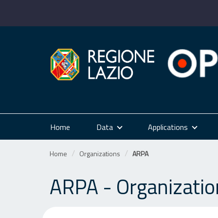
Skip
to
content
Home
Data
Applications
Home
Organizations
ARPA
ARPA - Organizatio