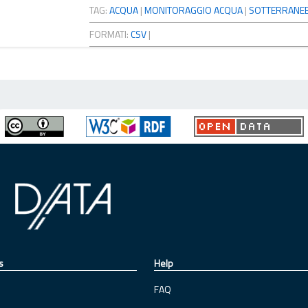
TAG:
ACQUA
|
MONITORAGGIO ACQUA
|
SOTTERRANE
FORMATI:
CSV
|
s
Help
FAQ