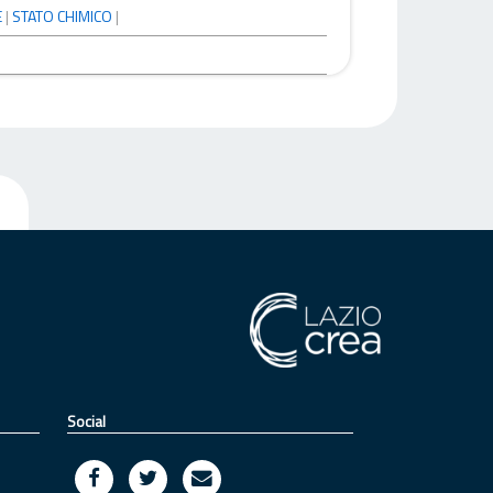
E
|
STATO CHIMICO
|
Social