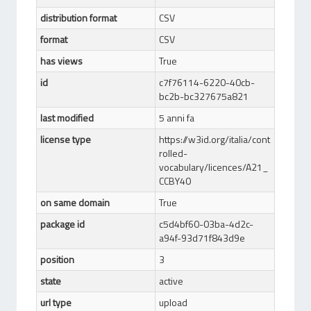
distribution format
CSV
format
CSV
has views
True
id
c7f76114-6220-40cb-
bc2b-bc327675a821
last modified
5 anni fa
license type
https://w3id.org/italia/cont
rolled-
vocabulary/licences/A21_
CCBY40
on same domain
True
package id
c5d4bf60-03ba-4d2c-
a94f-93d71f843d9e
position
3
state
active
url type
upload