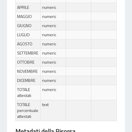
APRILE
numeric
MAGGIO
numeric
GIUGNO
numeric
LUGLIO
numeric
AGOSTO
numeric
SETTEMBRE
numeric
OTTOBRE
numeric
NOVEMBRE
numeric
DICEMBRE
numeric
TOTALE
numeric
attestati
TOTALE
text
percentuale
attestati
Metadati della Risorsa