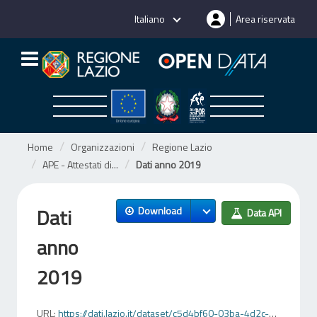
Salta
Italiano
Area riservata
al
contenuto
Home
Organizzazioni
Regione Lazio
APE - Attestati di...
Dati anno 2019
Dati
Download
Data API
anno
2019
URL:
https://dati.lazio.it/dataset/c5d4bf60-03ba-4d2c-a94f-93d71f843d9e/resource/c7f76114-6220-40cb-bc2b-bc327675a821/download/2019-ape.csv