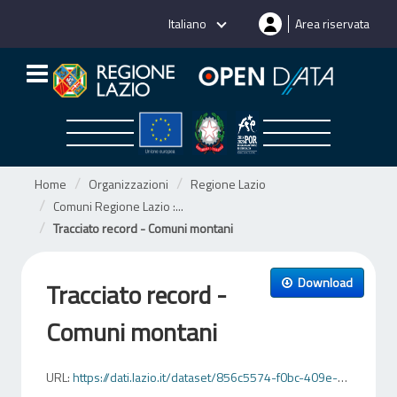
Salta
Italiano
Area riservata
al
contenuto
Home
Organizzazioni
Regione Lazio
Comuni Regione Lazio :...
Tracciato record - Comuni montani
Download
Tracciato record -
Comuni montani
URL:
https://dati.lazio.it/dataset/856c5574-f0bc-409e-a75f-4198cecf94d8/resource/6870d19e-b75a-43c6-bab6-2fff9af43fde/download/tracciatorecord.xlsx