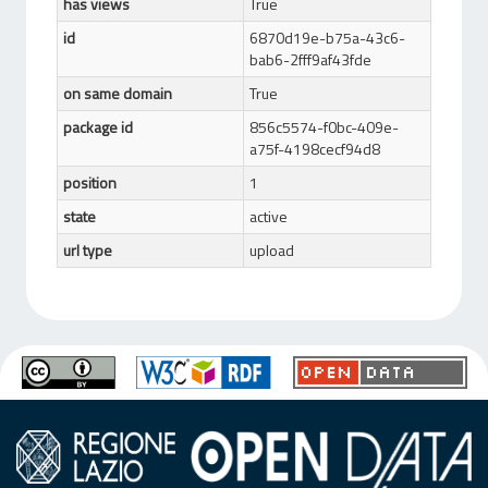
has views
True
id
6870d19e-b75a-43c6-
bab6-2fff9af43fde
on same domain
True
package id
856c5574-f0bc-409e-
a75f-4198cecf94d8
position
1
state
active
url type
upload