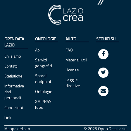
OPEN DATA
ONTOLOGIE
AIUTO
SEGUICI SU
LAZIO
Api
FAQ
Chi siamo
Servizi
Materiali utili
geografici
Contatti
Licenze
Sparql
Statistiche
Leggi e
endpoint
direttive
Informativa
Ontologie
dati
personali
XML/RSS
feed
Condizioni
Link
Mappa del sito
© 2025 Open Data Lazio