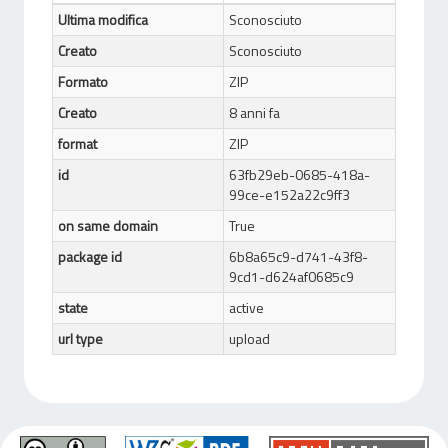
Ultima modifica
Sconosciuto
Creato
Sconosciuto
Formato
ZIP
Creato
8 anni fa
format
ZIP
id
63fb29eb-0685-418a-
99ce-e152a22c9ff3
on same domain
True
package id
6b8a65c9-d741-43f8-
9cd1-d624af0685c9
state
active
url type
upload