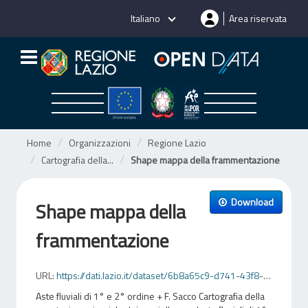
Salta
Italiano
Area riservata
al
contenuto
Home
Organizzazioni
Regione Lazio
Cartografia della...
Shape mappa della frammentazione
Download
Shape mappa della
frammentazione
URL:
https://dati.lazio.it/dataset/6b8a65c9-d741-43f8-9cd1-d624af0685c9/resource/63fb29eb-0685-418a-99ce-e152a22c9ff3/download/cartografiadellavegetazioneriparialedeicorsidacquamappadellaframmentazione.zip
Aste fluviali di 1° e 2° ordine + F. Sacco Cartografia della