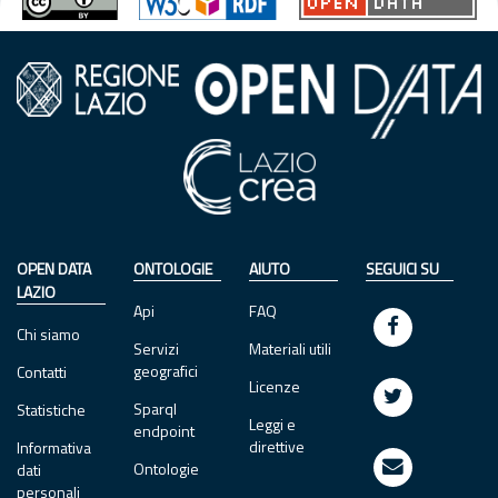
OPEN DATA
ONTOLOGIE
AIUTO
SEGUICI SU
LAZIO
Api
FAQ
Chi siamo
Servizi
Materiali utili
geografici
Contatti
Licenze
Sparql
Statistiche
Leggi e
endpoint
direttive
Informativa
Ontologie
dati
personali