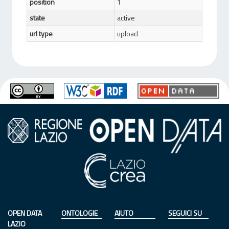
position
1
state
active
url type
upload
OPEN DATA
ONTOLOGIE
AIUTO
SEGUICI SU
LAZIO