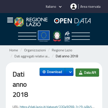
Salta
Italiano
Area riservata
al
contenuto
Home
Organizzazioni
Regione Lazio
Dati aggregati relativi ai...
Dati anno 2018
Dati
Download
Data API
anno
2018
URL:
https://dati.lazio.it/dataset/330a9098-7c79-4845-878d-1d9df0250bb3/resource/aacb240b-4fd8-4ae8-8483-fa0e5bb9b03e/download/tempidiritardatopagamento2018.csv