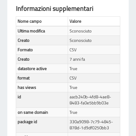
Informazioni supplementari
Nome campo
Valore
Ultima modifica
Sconosciuto
Creato
Sconosciuto
Formato
CSV
Creato
7 anni fa
datastore active
True
format
CSV
has views
True
id
aacb240b-4fd8-4ae8-
8483-fa0e5bb9b03e
on same domain
True
package id
330a9098-7c79-4845-
878d-1d9df0250bb3