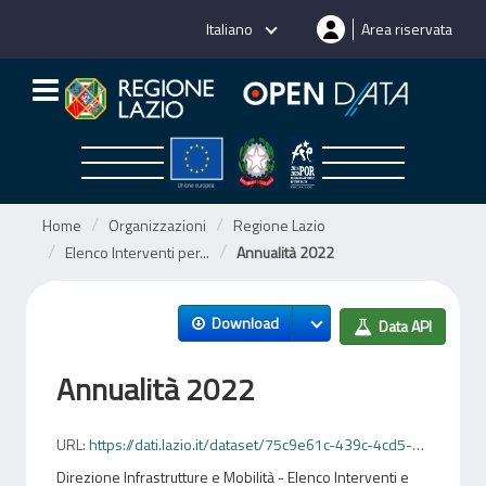
Salta
Italiano
Area riservata
al
contenuto
Home
Organizzazioni
Regione Lazio
Elenco Interventi per...
Annualità 2022
Download
Data API
Annualità 2022
URL:
https://dati.lazio.it/dataset/75c9e61c-439c-4cd5-a5d0-8ef6bd7c53eb/resource/b675a47d-69ff-4826-b923-52dac73064b3/download/open_data_inframob_2022.csv
Direzione Infrastrutture e Mobilità - Elenco Interventi e