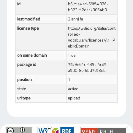
id
b675a47d-69ff-4826-
b923-52dac73064b3
last modified
3 anni fa
license type
https://w3id.org/italia/cont
rolled-
vocabulary/licences/A1_P
ublicDomain
on same domain
True
package id
75c9e61c-439c-4cd5-
a5d0-8ef6bd7c53eb
position
1
state
active
url type
upload