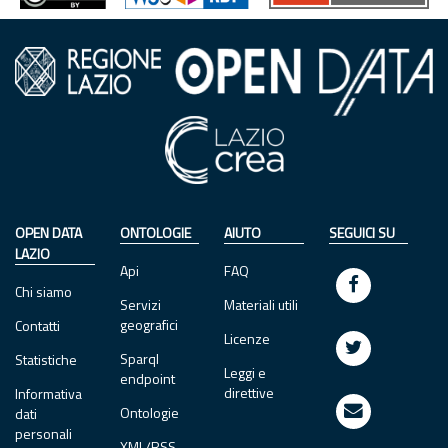
OPEN DATA
ONTOLOGIE
AIUTO
SEGUICI SU
LAZIO
Api
FAQ
Chi siamo
Servizi
Materiali utili
geografici
Contatti
Licenze
Sparql
Statistiche
Leggi e
endpoint
direttive
Informativa
Ontologie
dati
personali
XML/RSS