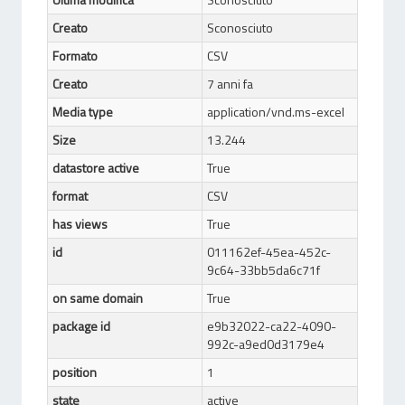
Creato
Sconosciuto
Formato
CSV
Creato
7 anni fa
Media type
application/vnd.ms-excel
Size
13.244
datastore active
True
format
CSV
has views
True
id
011162ef-45ea-452c-
9c64-33bb5da6c71f
on same domain
True
package id
e9b32022-ca22-4090-
992c-a9ed0d3179e4
position
1
state
active