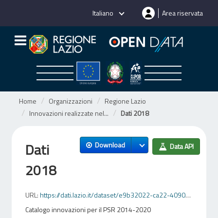
Salta
Italiano
Area riservata
al
contenuto
Home
Organizzazioni
Regione Lazio
Innovazioni realizzate nel...
Dati 2018
Dati
Download
Data API
2018
URL:
https://dati.lazio.it/dataset/e9b32022-ca22-4090-992c-a9ed0d3179e4/resource/011162ef-45ea-452c-9c64-33bb5da6c71f/download/dati2018156042214154559882032440797764.csv
Catalogo innovazioni per il PSR 2014-2020