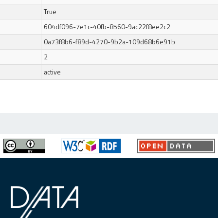
True
604df096-7e1c-40fb-8560-9ac22f8ee2c2
0a73f8b6-f89d-4270-9b2a-109d68b6e91b
2
active