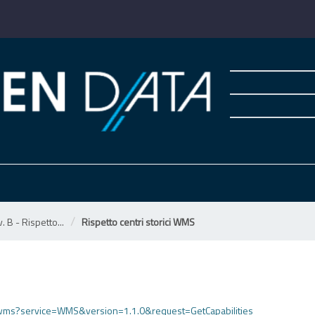
. B - Rispetto...
Rispetto centri storici WMS
rici/wms?service=WMS&version=1.1.0&request=GetCapabilities