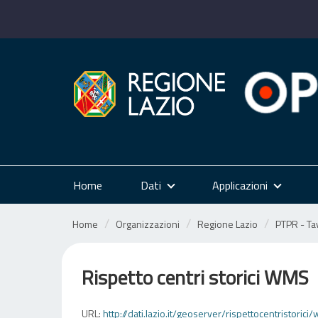
Salta
al
contenuto
Home
Dati
Applicazioni
Home
Organizzazioni
Regione Lazio
PTPR - Tav
Rispetto centri storici WMS
URL:
http://dati.lazio.it/geoserver/rispettocentristo