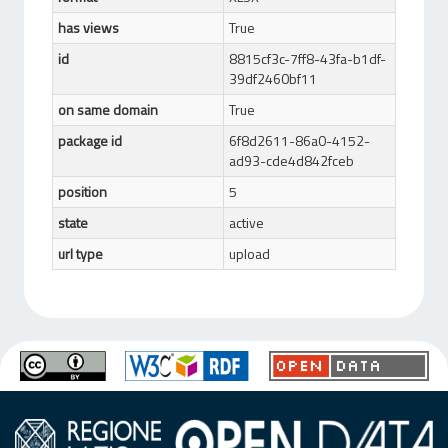
has views
True
id
8815cf3c-7ff8-43fa-b1df-
39df2460bf11
on same domain
True
package id
6f8d2611-86a0-4152-
ad93-cde4d842fceb
position
5
state
active
url type
upload