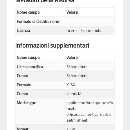
Metadati della Risorsa
Nome campo
Valore
Formato di distribuzione
Licenza
Licenza Sconosciuta
Informazioni supplementari
Nome campo
Valore
Ultima modifica
Sconosciuto
Creato
Sconosciuto
Formato
XLSX
Creato
7 anni fa
Media type
application/vnd.openxmlfo
rmats-
officedocument.spreadsh
eetml.sheet
format
XLSX