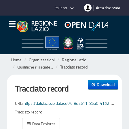
Salta
Italiano
Area riservata
al
contenuto
Home
Organizzazioni
Regione Lazio
Qualifiche rilasciate...
Tracciato record
Download
Tracciato record
URL:
https://dati.lazio.it/dataset/6f8d2611-86a0-4152-ad93-cde4d842fceb/resource/8815cf3c-7ff8-43fa-b1df-39df2460bf11/download/tracciatorecord15789051917116556455666966553192.xlsx
Tracciato record
Data Explorer