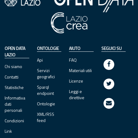
OPEN DATA
ONTOLOGIE
AIUTO
SEGUICI SU
LAZIO
Api
FAQ
Chi siamo
Servizi
Materiali utili
geografici
Contatti
Licenze
Sparql
Statistiche
Leggi e
endpoint
direttive
Informativa
Ontologie
dati
personali
XML/RSS
feed
Condizioni
Link