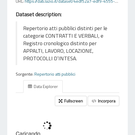
URL:
https://dati.lazio.it/dataset/4edf52a7-edf9-4555-9473-d5ba3564c740/resource/cb965078-5a2f-4a7c-9eb8-99664628d315/download/prospettorepertorio.csv
Dataset description:
Repertorio atti pubblici distinti per le
categorie CONTRATTI E VERBALI, e
Registro cronologico distinto per
APPALTI, LAVORO, LOCAZIONE,
PROTOCOLLI D’INTESA.
Sorgente:
Repertorio atti pubblici
Data Explorer
Fullscreen
Incorpora