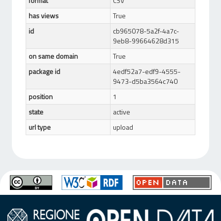
format
CSV
has views
True
id
cb965078-5a2f-4a7c-
9eb8-99664628d315
on same domain
True
package id
4edf52a7-edf9-4555-
9473-d5ba3564c740
position
1
state
active
url type
upload