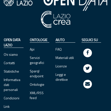
OPEN DATA
ONTOLOGIE
AIUTO
SEGUICI SU
LAZIO
Api
FAQ
Chi siamo
Servizi
Materiali utili
geografici
Contatti
Licenze
Sparql
Statistiche
Leggi e
endpoint
direttive
Informativa
Ontologie
dati
personali
XML/RSS
feed
Condizioni
Link