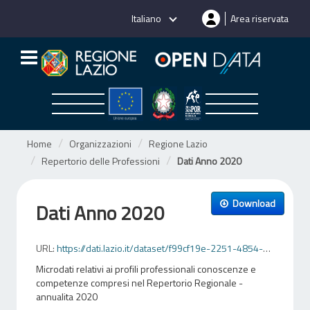
Salta
Italiano
Area riservata
al
contenuto
Home
Organizzazioni
Regione Lazio
Repertorio delle Professioni
Dati Anno 2020
Download
Dati Anno 2020
URL:
https://dati.lazio.it/dataset/f99cf19e-2251-4854-8236-51838285b28e/resource/1737d83c-209d-4f51-a30c-d882b6ef8e6e/download/dati-anno-20201616066304676448586914060477344.csv
Microdati relativi ai profili professionali conoscenze e
competenze compresi nel Repertorio Regionale -
annualita 2020