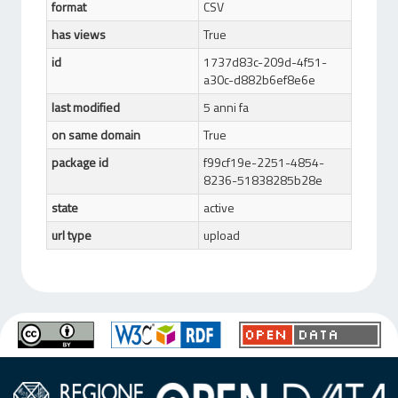
format
CSV
has views
True
id
1737d83c-209d-4f51-
a30c-d882b6ef8e6e
last modified
5 anni fa
on same domain
True
package id
f99cf19e-2251-4854-
8236-51838285b28e
state
active
url type
upload