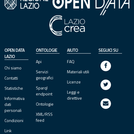
OPEN DATA
ONTOLOGIE
AIUTO
SEGUICI SU
LAZIO
Api
FAQ
Chi siamo
Servizi
Materiali utili
geografici
Contatti
Licenze
Sparql
Statistiche
Leggi e
endpoint
direttive
Informativa
Ontologie
dati
personali
XML/RSS
feed
Condizioni
Link