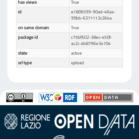
has views
True
id
e1806599-90ad-46aa-
99bb-6371113c364a
on same domain
True
package id
c75bf602-38ec-450f-
ac2c-d48796e3e704
state
active
url type
upload