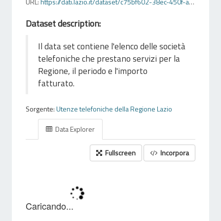
URL:
https://dati.lazio.it/dataset/c75bf602-38ec-450f-ac2c-d48796e3e704/resource/e1806599-90ad-46aa-99bb-6371113c364a/download/spesetelefoniafissaemobilevariesocieta.csv
Dataset description:
Il data set contiene l'elenco delle società
telefoniche che prestano servizi per la
Regione, il periodo e l'importo
fatturato.
Sorgente:
Utenze telefoniche della Regione Lazio
Data Explorer
Fullscreen
Incorpora