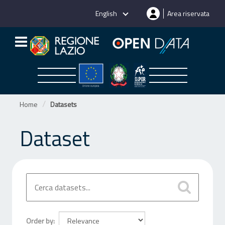
Skip
English
Area riservata
to
content
Home
Datasets
Dataset
Order by