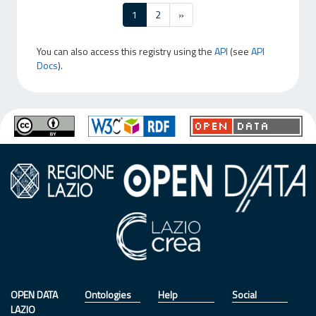
1
2
»
You can also access this registry using the
API
(see
API
Docs
).
OPEN DATA
Ontologies
Help
Social
LAZIO