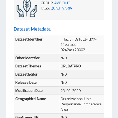
GROUP
:
AMBIENTE
TAGS
:
QUALITA ARIA
Dataset Metadata
Dataset Identifier
r_lazio:ffc81dc2-fd77-
11ea-adc1-
0242ac120002
Other Identifier
N/D
Dataset Themes
OP_DATPRO
Dataset Editor
N/D
Release Date
N/D
Modification Date
23-09-2020
Geographical Name
Organizational Unit
Responsible Competence
Area
GeoNames URL
N/D