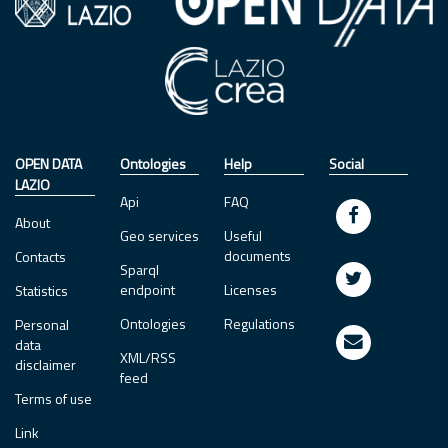
OPEN DATA
Ontologies
Help
Social
LAZIO
Api
FAQ
About
Geo services
Useful
documents
Contacts
Sparql
endpoint
Licenses
Statistics
Ontologies
Regulations
Personal
data
XML/RSS
disclaimer
feed
Terms of use
Link