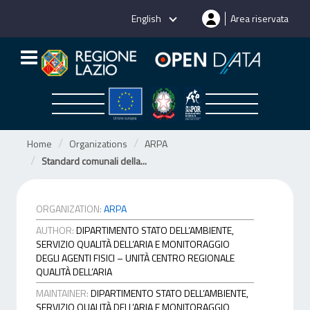
Skip
English
Area riservata
to
content
Home
Organizations
ARPA
Standard comunali della...
ORGANIZATION:
ARPA
AUTHOR:
DIPARTIMENTO STATO DELL’AMBIENTE,
SERVIZIO QUALITÀ DELL’ARIA E MONITORAGGIO
DEGLI AGENTI FISICI – UNITÀ CENTRO REGIONALE
QUALITÀ DELL’ARIA
MAINTAINER:
DIPARTIMENTO STATO DELL’AMBIENTE,
SERVIZIO QUALITÀ DELL’ARIA E MONITORAGGIO