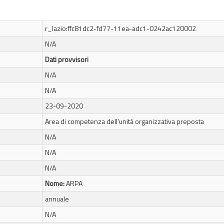
r_lazio:ffc81dc2-fd77-11ea-adc1-0242ac120002
N/A
Dati provvisori
N/A
N/A
23-09-2020
Area di competenza dell'unità organizzativa preposta
N/A
N/A
N/A
Nome:
ARPA
annuale
N/A