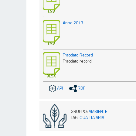
CSV
Anno 2013
CSV
Tracciato Record
Tracciato record
XLSX
API
RDF
GRUPPO
:
AMBIENTE
TAG
:
QUALITA ARIA