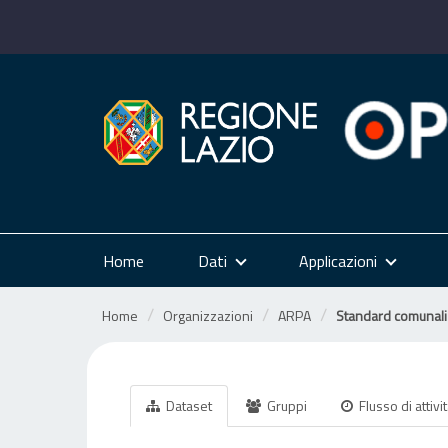
Salta
al
contenuto
Home
Dati
Applicazioni
Home
Organizzazioni
ARPA
Standard comunali d
Dataset
Gruppi
Flusso di attivi