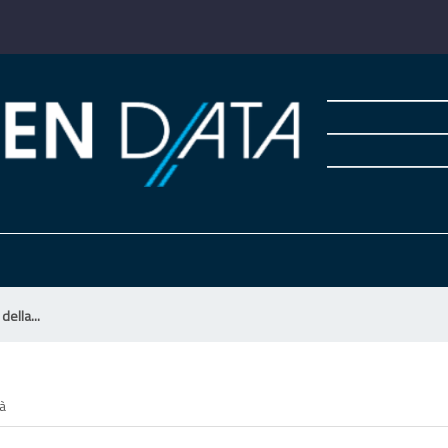
ella...
tà