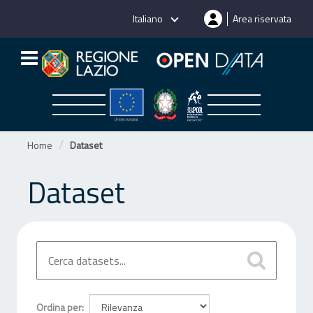
Salta
Italiano
Area riservata
al
contenuto
Home
Dataset
Dataset
Ordina per