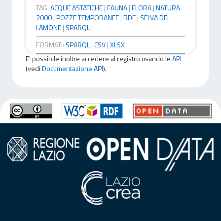
TAG:
ACQUE ASTATICHE
|
FAUNA
|
FLORA
|
NATURA
2000
|
POZZE TEMPORANEE
|
RDF
|
SELVA DEL
LAMONE
|
SPARQL
|
FORMATI:
SPARQL
|
CSV
|
XLSX
|
E' possibile inoltre accedere al registro usando le
API
(vedi
Documentazione API
).