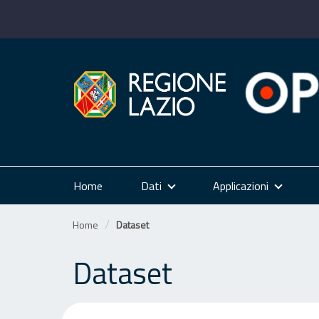
Salta
al
contenuto
Home
Dati
Applicazioni
Home
Dataset
Dataset