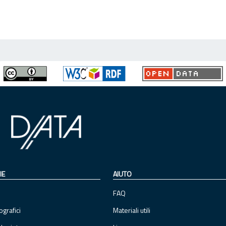
IE
AIUTO
FAQ
ografici
Materiali utili