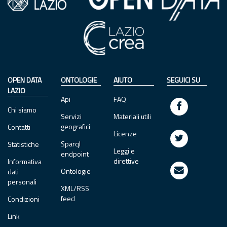
OPEN DATA
ONTOLOGIE
AIUTO
SEGUICI SU
LAZIO
Api
FAQ
Chi siamo
Servizi
Materiali utili
geografici
Contatti
Licenze
Sparql
Statistiche
Leggi e
endpoint
direttive
Informativa
Ontologie
dati
personali
XML/RSS
feed
Condizioni
Link