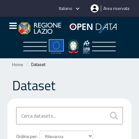
Salta
Italiano
Area riservata
al
contenuto
Home
Dataset
Dataset
Ordina per