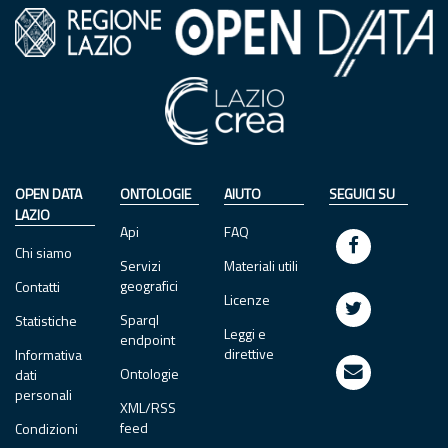
OPEN DATA
ONTOLOGIE
AIUTO
SEGUICI SU
LAZIO
Api
FAQ
Chi siamo
Servizi
Materiali utili
geografici
Contatti
Licenze
Sparql
Statistiche
Leggi e
endpoint
direttive
Informativa
Ontologie
dati
personali
XML/RSS
feed
Condizioni