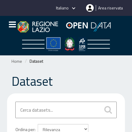
Salta
Italiano
Area riservata
al
contenuto
Home
Dataset
Dataset
Ordina per