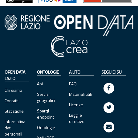
OPEN DATA
ONTOLOGIE
AIUTO
SEGUICI SU
LAZIO
Api
FAQ
Chi siamo
Servizi
Materiali utili
geografici
Contatti
Licenze
Sparql
Statistiche
Leggi e
endpoint
direttive
Informativa
Ontologie
dati
personali
XML/RSS