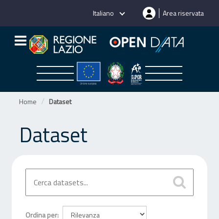
Salta
Italiano
Area riservata
al
contenuto
Home
Dataset
Dataset
Ordina per