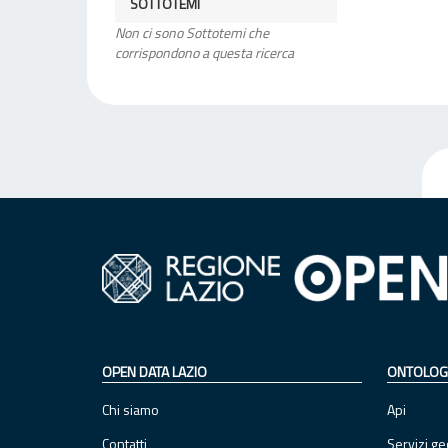
SOTTOTEMI
Non ci sono Sottotemi che
corrispondono a questa ricerca
OPEN DATA LAZIO
ONTOLOG
Chi siamo
Api
Contatti
Servizi ge