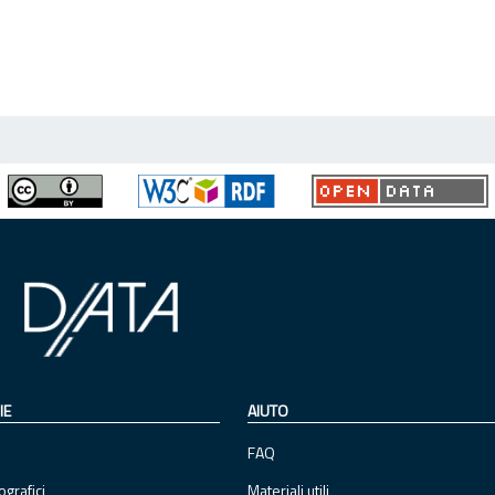
IE
AIUTO
FAQ
ografici
Materiali utili