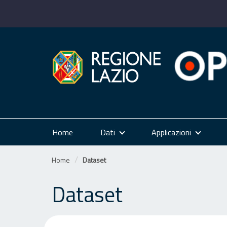
Salta
al
contenuto
Home
Dati
Applicazioni
Home
Dataset
Dataset