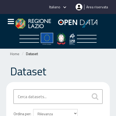
Salta
Italiano
Area riservata
al
contenuto
Home
Dataset
Dataset
Ordina per