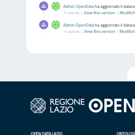
Admin OpenData
ha aggiornato il datas
View this version
Modific
11 anni fa |
|
Admin OpenData
ha aggiornato il datas
View this version
Modific
11 anni fa |
|
OPEN DATA LAZIO
ONTOLOG