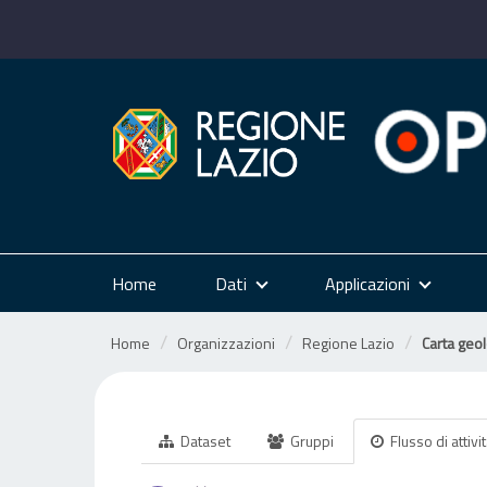
Salta
al
contenuto
Home
Dati
Applicazioni
Home
Organizzazioni
Regione Lazio
Carta geo
Dataset
Gruppi
Flusso di attivi