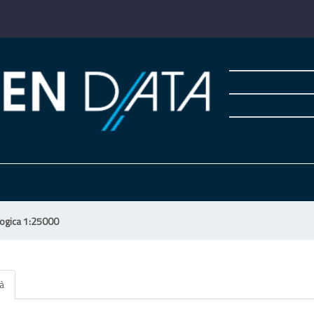
logica 1:25000
tà