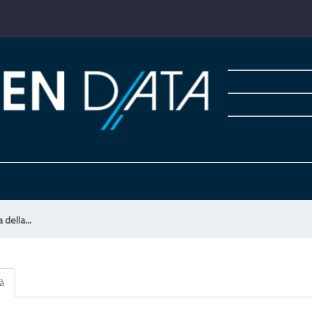
 della...
tà