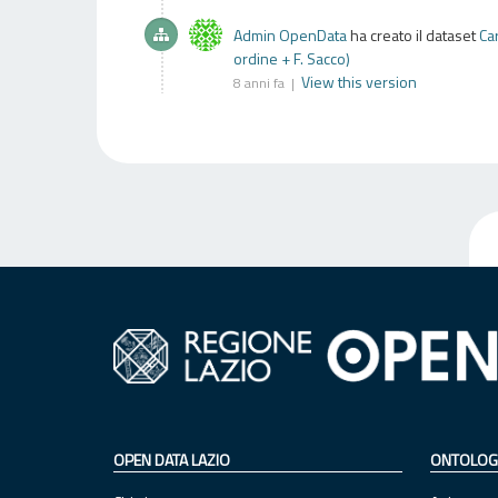
Admin OpenData
ha creato il dataset
Ca
ordine + F. Sacco)
View this version
8 anni fa |
OPEN DATA LAZIO
ONTOLOG