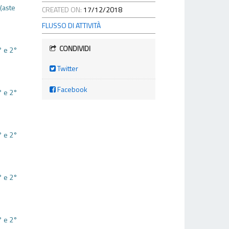
 (aste
CREATED ON:
17/12/2018
FLUSSO DI ATTIVITÀ
CONDIVIDI
° e 2°
Twitter
Facebook
° e 2°
° e 2°
° e 2°
° e 2°