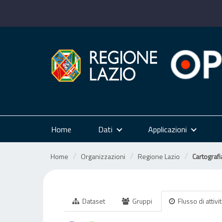
Salta
al
contenuto
Home
Dati
Applicazioni
Home
Organizzazioni
Regione Lazio
Cartografia
Dataset
Gruppi
Flusso di attivi