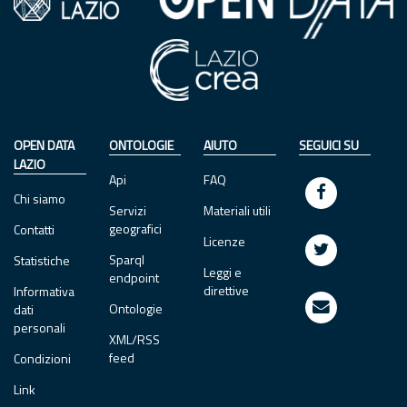
OPEN DATA
ONTOLOGIE
AIUTO
SEGUICI SU
LAZIO
Api
FAQ
Chi siamo
Servizi
Materiali utili
geografici
Contatti
Licenze
Sparql
Statistiche
Leggi e
endpoint
direttive
Informativa
Ontologie
dati
personali
XML/RSS
feed
Condizioni
Link