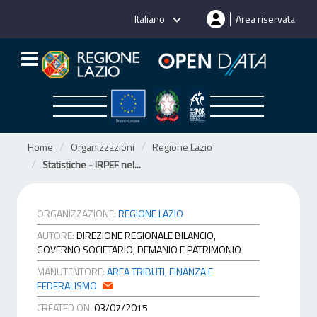
Salta
Italiano
Area riservata
al
contenuto
Home
Organizzazioni
Regione Lazio
Statistiche - IRPEF nel...
ORGANIZZAZIONE:
REGIONE LAZIO
AUTORE:
DIREZIONE REGIONALE BILANCIO,
GOVERNO SOCIETARIO, DEMANIO E PATRIMONIO
MANUTENTORE:
AREA TRIBUTI, FINANZA E
FEDERALISMO
CREATED ON:
03/07/2015