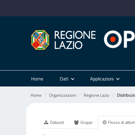
Salta
al
contenuto
Home
Dati
Applicazioni
Home
Organizzazioni
Regione Lazio
Distribuzi
Dataset
Gruppi
Flusso di attivi