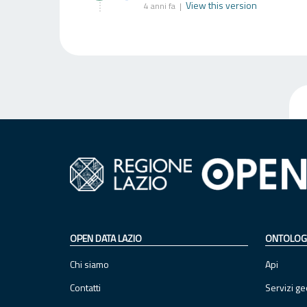
View this version
4 anni fa |
OPEN DATA LAZIO
ONTOLOG
Chi siamo
Api
Contatti
Servizi ge