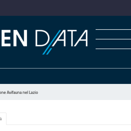
one Avifauna nel Lazio
tà