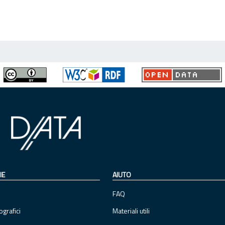
IE
AIUTO
FAQ
ografici
Materiali utili