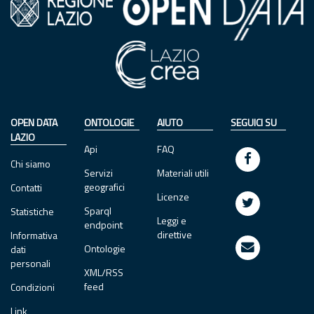
OPEN DATA
ONTOLOGIE
AIUTO
SEGUICI SU
LAZIO
Api
FAQ
Chi siamo
Servizi
Materiali utili
geografici
Contatti
Licenze
Sparql
Statistiche
Leggi e
endpoint
direttive
Informativa
Ontologie
dati
personali
XML/RSS
feed
Condizioni
Link