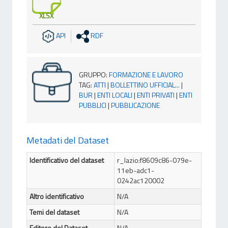
XLSX
API
RDF
GRUPPO
:
FORMAZIONE E LAVORO
TAG
:
ATTI
|
BOLLETTINO UFFICIAL...
|
BUR
|
ENTI LOCALI
|
ENTI PRIVATI
|
ENTI
PUBBLICI
|
PUBBLICAZIONE
Metadati del Dataset
Identificativo del dataset
r_lazio:f8609c86-079e-
11eb-adc1-
0242ac120002
Altro identificativo
N/A
Temi del dataset
N/A
Editore del Dataset
N/A